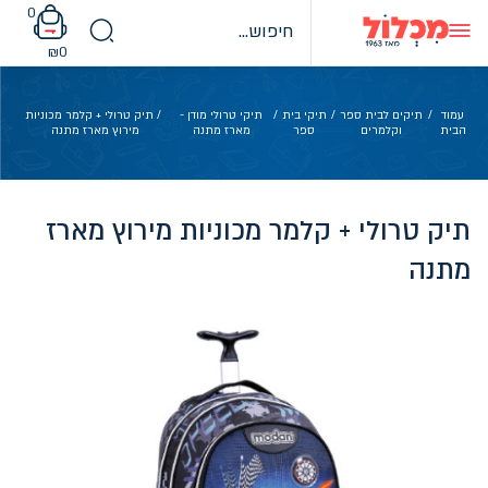
Ski
0
t
conten
₪
0
עמוד
/
תיקים לבית ספר
/
תיקי בית
/
תיקי טרולי מודן -
/ תיק טרולי + קלמר מכוניות
הבית
וקלמרים
ספר
מארז מתנה
מירוץ מארז מתנה
תיק טרולי + קלמר מכוניות מירוץ מארז
מתנה