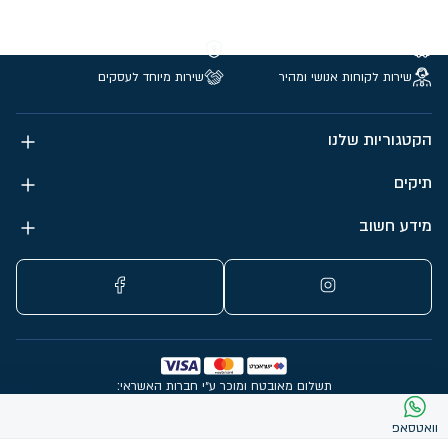
משלוחים חינם מעל 299 ₪
קנייה מאובטחת
שירות לקוחות אנושי ומהיר
שירות מיוחד לעסקים
הקטגוריות שלנו
תיקים
מידע חשוב
תשלום מאובטח ומוכר ע״י חברות האשראי:
כל הזכויות שמורות 2026 – מכלול
עיצוב: גיא עמיאל
|
פיתוח וניהול אתר: SimplyAD
וואטסאפ