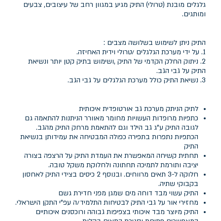
גלגלים מובנת (טרולי) התיק מגיע במגוון רחב של עיצובים, צבעים
ומותגים.
התיק ניתן לשימוש בשלושה מצבים :
1. על ידי מערכת הגלגלים /טרולי וידית האחיזה.
2. ניתוק החלק הקדמי של התיק ,ושימוש בתיק קטן יותר ונשיאת
התיק על גבי הגב.
3. נשיאת התיק כולל מערכת הגלגלים על גבי הגב.
לתיק הניתק מערכת גב אורטופדית איכותית
כתפיות מרופדות העשויות מחומר מאוורר הניתנות להתאמה גם
לגובה התיק ע"ג גב הילד וגם להתאמת מרחק התיק מהגב.
הכתפיות נתפרות בתפירה כפולה המבטיחה את עמידותן בנשיאת
התיק
תחתית קשיחה המאפשרת את העמדת התיק על הרצפה בצורה
יציבה ותורמת לתמיכה תחתונה ולחלוקת משקל טובה.
חלוקה ל-3 תאים מרווחים. ובנוסף 2 כיסים בצידי התיק לאחסון
בקבוקי שתיה.
התיק עשוי מבד דוחה מים שמגן מפני חדירת גשם
מחזירי אור על גבי התיק לבטיחות התלמיד/ה עפ"י התקן הישראלי.
התיק מיוצר מבד איכותי בצפיפות גבוהה ורוכסנים איכותיים