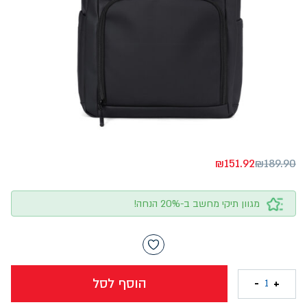
₪
151.92
₪
189.90
מגוון תיקי מחשב ב-20% הנחה!
הוסף לסל
-
+
1