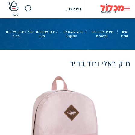
Ski
0
t
conten
₪
0
עמוד
/
תיקים לבית ספר
/
תיקי אקספלור -
/
תיקי אקספלור ראלי
/ תיק ראלי ורוד
הבית
וקלמרים
Explore
תא 1
בהיר
תיק ראלי ורוד בהיר