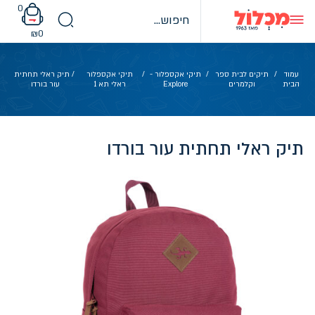
Ski
0
t
conten
₪
0
עמוד
/
תיקים לבית ספר
/
תיקי אקספלור -
/
תיקי אקספלור
/ תיק ראלי תחתית
הבית
וקלמרים
Explore
ראלי תא 1
עור בורדו
תיק ראלי תחתית עור בורדו