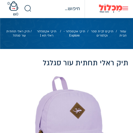
Ski
0
t
conten
₪
0
עמוד
/
תיקים לבית ספר
/
תיקי אקספלור -
/
תיקי אקספלור
/ תיק ראלי תחתית
הבית
וקלמרים
Explore
ראלי תא 1
עור סגלגל
תיק ראלי תחתית עור סגלגל