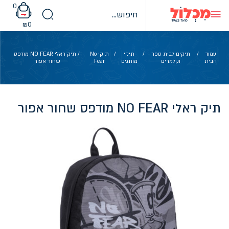
Ski
0
t
conten
₪
0
עמוד
/
תיקים לבית ספר
/
תיקי
/
תיקי No
/ תיק ראלי NO FEAR מודפס
הבית
וקלמרים
מותגים
Fear
שחור אפור
תיק ראלי NO FEAR מודפס שחור אפור