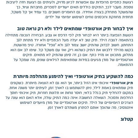
רצועות כתפיים מרופדות עם אפשרות לכיוון מדויק, ולעיתים גם רצועת חזה ליציבות
נוספת. מעבר לכך, התיקים כוללים תאים ייעודיים לספרים, מחברות וציוד, כך
שהמשקל מתחלק בצורה אחידה. גם החומרים חשובים. בד עמיד אך קל משקל,
תחתית מחוזקת ורוכסנים נוחים לשימוש יומיומי של ילדים.
איך לבחור תיק אורטופדי שמתאים לילד ולא רק נראה טוב
הטעות הנפוצה ביותר היא לבחור תיק לפי הדפס או צבע. הבחירה הנכונה מתחילה
בהתאמה לגובה הילד. תיק טוב לא יעלה מעל הכתפיים ולא ירד מתחת לגב
התחתון. חשוב לבדוק שהתיק יושב צמוד לגב ולא "נופל" אחורה. טיפ מהשטח.
בקשו מהילד ללבוש את התיק כשהוא ריק, ואז עם משקל קל. שימו לב אם הוא
מתלונן, מתכווץ או מזיז כתף. אם כן, זה סימן שהתיק לא מתאים. תיקים
אורטופדיים של מודן מגיעים במידות שמתאימות לגילאים שונים, מה שמקל על
ההתאמה.
כמה להשקיע בתיק אורטופדי ואיך להימנע מהחלפה מיותרת
תיק אורטופדי
איכותי אינו הזול ביותר, אך הוא גם לא הוצאה מיותרת. כשקונים
תיק שמתאים באמת לילד, ניתן להשתמש בו לאורך זמן, לעיתים יותר משנה אחת.
במקום להחליף תיק בגלל בלאי, חוסר נוחות או תלונות חוזרות, תיק איכותי חוסך
החלפות ותסכול. השאלה החשובה אינה כמה התיק עולה, אלא האם הוא עונה על
הצרכים היומיומיים של הילד. תיקים אורטופדיים של מודן מיועדים לשימוש
אינטנסיבי, מה שהופך אותם לפתרון משתלם לאורך זמן.
קטלוג