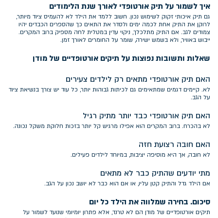
איך לשמור על תיק אורטופדי לאורך שנת הלימודים
גם תיק איכותי זקוק לשימוש נכון. חשוב ללמד את הילד לא להעמיס ציוד מיותר,
לרוקן את התיק אחת לכמה ימים ולסדר את התאים כך שהספרים הכבדים יהיו
צמודים לגב. אם התיק מתלכלך, ניקוי עדין במטלית לחה מספיק ברוב המקרים.
ייבוש באוויר, ולא בשמש ישירה, שומר על החומרים לאורך זמן.
שאלות ותשובות נפוצות על תיקים אורטופדיים של מודן
האם תיק אורטופדי מתאים רק לילדים צעירים
לא. קיימים דגמים שמתאימים גם לכיתות גבוהות יותר, כל עוד יש צורך בנשיאת ציוד
על הגב.
האם תיק אורטופדי כבד יותר מתיק רגיל
לא בהכרח. ברוב המקרים הוא אפילו מרגיש קל יותר בזכות חלוקת משקל נכונה.
האם חובה רצועת חזה
לא חובה, אך היא מוסיפה יציבות, במיוחד לילדים פעילים.
מתי יודעים שהתיק כבר לא מתאים
אם הילד גדל והתיק קטן עליו, או אם הוא כבר לא יושב נכון על הגב.
סיכום. בחירה שמלווה את הילד כל יום
תיקים אורטופדיים של מודן הם לא טרנד, אלא פתרון יומיומי שנועד לשמור על