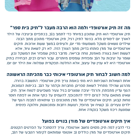
מה זה תיק אורטופדי ולמה הוא הרבה מעבר ל"תיק בית ספר"
תיק אורטופדי הוא תיק שתוכנן במיוחד כדי לתמוך בגב, בכתפיים וביציבה של הילד
לאורך יום לימודים מלא. בניגוד לתיק רגיל, תיק אורטופדי מתוכנן מתוך הבנה
שילדים נושאים משקל משמעותי מדי יום, ולעיתים במשך שעות ארוכות. תיקים
אורטופדיים של מודן פותחו בדיוק מתוך הצורך הזה. לא רק לשאת ציוד, אלא
לעשות זאת בצורה מאוזנת, נוחה ובריאה. מדובר בתיק שמפזר את המשקל נכון,
שומר על יציבות על הגב ומפחית עומסים מיותרים. עבור הורים רבים, הבחירה בתיק
אורטופדי היא לא עניין של עיצוב, אלא החלטה תפקודית שמלווה את הילד יום יום.
למה חשוב לבחור תיק אורטופדי איכותי כבר מהכיתה הראשונה
אחת השאלות השכיחות היא מתי באמת צריך תיק אורטופדי. התשובה ברורה.
מהרגע שהילד מתחיל לשאת ספרים, מחברות וקלמר על הגב. בכיתות הנמוכות,
הגוף עדיין מתפתח, והרגלי יציבה שנוצרים בגיל צעיר משפיעים לטווח ארוך. תיק
שאינו מותאם עלול לגרום לילד להתכופף, להעמיס על כתף אחת או לפתח חוסר
נוחות קבוע. תיקים אורטופדיים של מודן מתוכננים כך שיתאימו למבנה הגוף של
ילדים צעירים. גב קשיח אך מרופד, רצועות רחבות ומתכווננות, וחלוקה פנימית
שמונעת ריכוז משקל בנקודה אחת.
איך תיקים אורטופדיים של מודן בנויים בפועל
כדי להבין למה תיק מסוים נחשב אורטופדי, צריך להסתכל על הפרטים הקטנים.
תיקים אורטופדיים של מודן כוללים גב אנטומי שמותאם לקימור הטבעי של הגב,